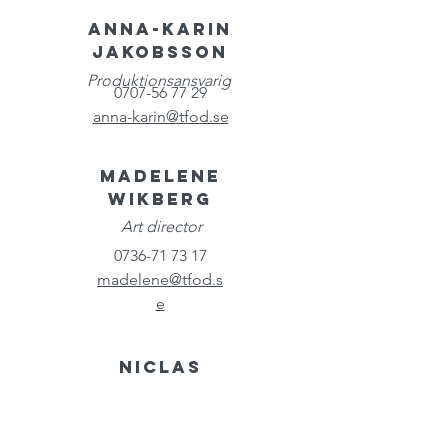
Anna-Karin
Jakobsson
Produktionsansvarig
0707-56 77
29
anna-karin@tfod.se
Madelene
Wikberg
Art director
0736-71 73
17
madelene@tfod.s
e
Niclas
Kindvall
Redaktör
0708-19 99 92