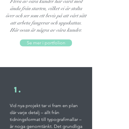
Flera av våra kunder har varit med
ända från starten, vilket vi är stolta
över och ser som ett bevis på att vårt sätt
att arbeta fungerar och uppskattas.
Här ovan är några av våra kunder.
Se mer i portfolion
1.
Vid nya projekt tar vi fram en plan
där varje detalj – allt från
tidningsformat till typografimallar –
är noga genomtänkt. Det grundliga